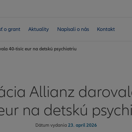
ť o grant
Aktuality
Napísali o nás
Kontakt
ala 40-tisíc eur na detskú psychiatriu
cia Allianz daroval
 eur na detskú psych
Dátum vydania
23. apríl 2026