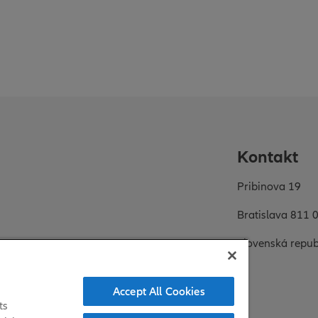
Kontakt
Pribinova 19
Bratislava 811 
Slovenská repub
Accept All Cookies
ts