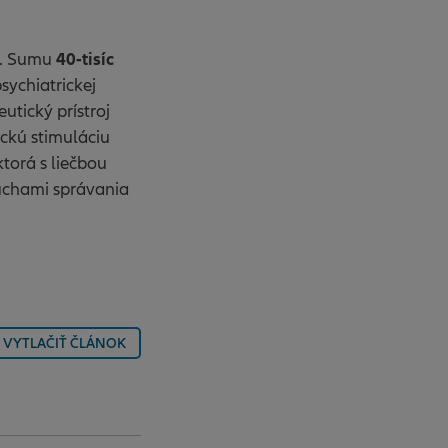
40-tisíc
ov. Sumu
sychiatrickej
utický prístroj
ckú stimuláciu
torá s liečbou
ruchami správania
VYTLAČIŤ ČLÁNOK