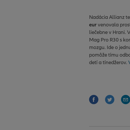
Nadácia Allianz t
eur
venovala pros
liečebne v Hrani. 
Mag Pro R30 s kom
mozgu. Ide o jednu
pomôže tímu odbor
detí a tínedžerov.