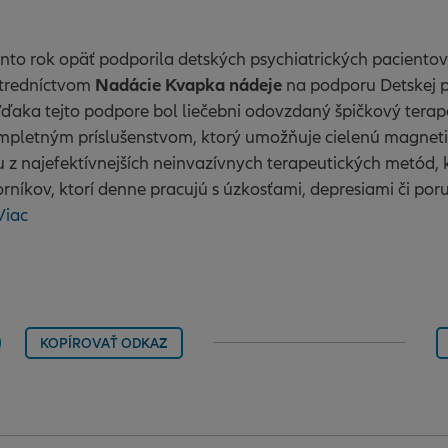
ento rok opäť podporila detských psychiatrických pacient
Nadácie Kvapka nádeje
tredníctvom
na podporu Detskej p
Vďaka tejto podpore bol liečebni odovzdaný špičkový terape
pletným príslušenstvom, ktorý umožňuje cielenú magneti
 z najefektívnejších neinvazívnych terapeutických metód, k
níkov, ktorí denne pracujú s úzkosťami, depresiami či po
Viac
KOPÍROVAŤ ODKAZ