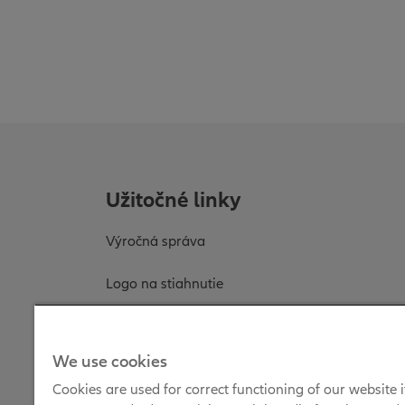
Užitočné linky
Výročná správa
Logo na stiahnutie
Tlačové správy
We use cookies
Cookies are used for correct functioning of our website i