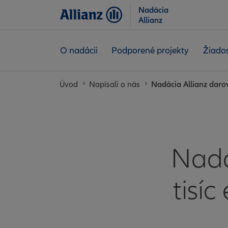
Nadácia
Allianz
O nadácii
Podporené projekty
Žiados
Úvod
Napísali o nás
Nadácia Allianz darov
Nadá
tisíc