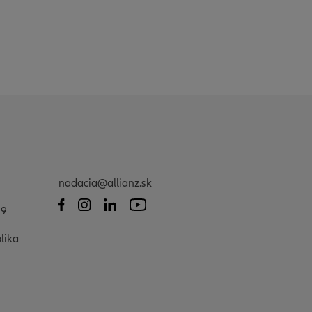
nadacia@allianz.sk
09
lika