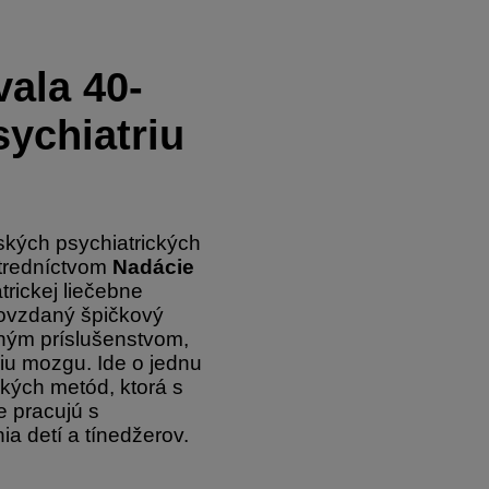
vala 40-
sychiatriu
tských psychiatrických
tredníctvom
Nadácie
rickej liečebne
dovzdaný špičkový
tným príslušenstvom,
iu mozgu. Ide o jednu
ckých metód, ktorá s
e pracujú s
a detí a tínedžerov.