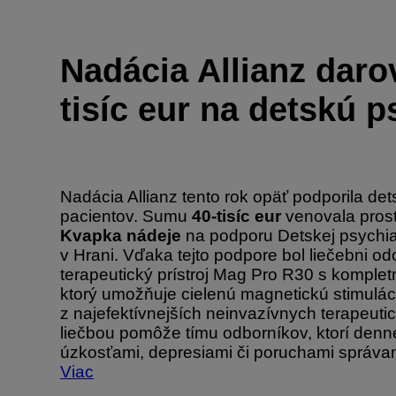
Nadácia Allianz daro
tisíc eur na detskú p
Nadácia Allianz tento rok opäť podporila de
pacientov. Sumu
40-tisíc eur
venovala pros
Kvapka nádeje
na podporu Detskej psychiat
v Hrani. Vďaka tejto podpore bol liečebni o
terapeutický prístroj Mag Pro R30 s komple
ktorý umožňuje cielenú magnetickú stimulác
z najefektívnejších neinvazívnych terapeuti
liečbou pomôže tímu odborníkov, ktorí denn
úzkosťami, depresiami či poruchami správani
Viac