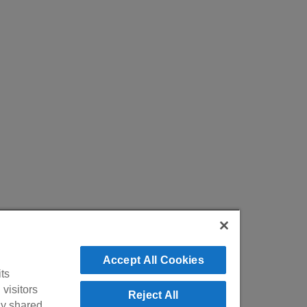
Accept All Cookies
its
visitors
Reject All
lly shared