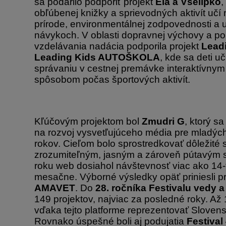
sa podarilo podporiť projekt
Ela a Všelipko
,
obľúbenej knižky a sprievodných aktivít učí 
prírode, environmentálnej zodpovednosti a 
návykoch. V oblasti dopravnej výchovy a 
vzdelávania nadácia podporila projekt
Leadi
Leading Kids AUTOŠKOLA
, kde sa deti 
správaniu v cestnej premávke interaktívny
spôsobom počas športových aktivít.
Kľúčovým projektom bol
Zmudri G
, ktorý s
na rozvoj vysvetľujúceho média pre mladých
rokov. Cieľom bolo sprostredkovať dôležité
zrozumiteľným, jasným a zároveň pútavým
roku web dosiahol návštevnosť viac ako 14-t
mesačne. Výborné výsledky opäť priniesli pr
AMAVET
. Do
28. ročníka Festivalu vedy a
149 projektov, najviac za posledné roky. Až
vďaka tejto platforme reprezentovať Slovens
Rovnako úspešné boli aj podujatia
Festival 