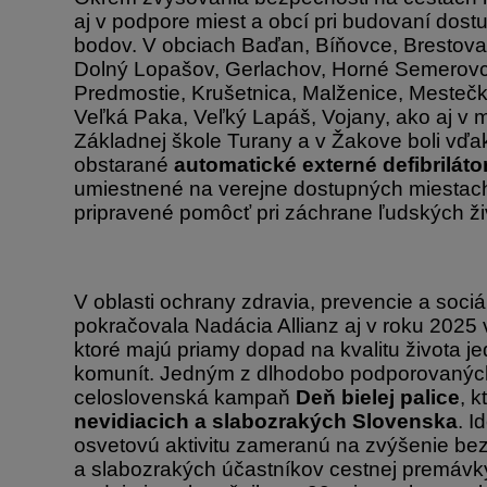
aj v podpore miest a obcí pri budovaní dos
bodov. V obciach Baďan, Bíňovce, Brestova
Dolný Lopašov, Gerlachov, Horné Semerovc
Predmostie, Krušetnica, Malženice, Mestečk
Veľká Paka, Veľký Lapáš, Vojany, ako aj v m
Základnej škole Turany a v Žakove boli vď
obstarané
automatické externé defibriláto
umiestnené na verejne dostupných miestach
pripravené pomôcť pri záchrane ľudských ži
V oblasti ochrany zdravia, prevencie a soci
pokračovala Nadácia Allianz aj v roku 2025 
ktoré majú priamy dopad na kvalitu života je
komunít. Jedným z dlhodobo podporovaných
celoslovenská kampaň
Deň bielej palice
, 
nevidiacich a slabozrakých Slovenska
. 
osvetovú aktivitu zameranú na zvýšenie bez
a slabozrakých účastníkov cestnej premávk