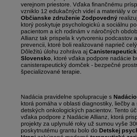
verejnom priestore. Vďaka finančnému prís
vzniklo 12 edukačných videí a materiály v onl
Občianske združenie Zodpovedný
realizu
ktorý poskytuje psychologickú a sociálnu 
pacientom a ich rodinám v náročných obdob
Allianz tak prispela k vytvoreniu podcastov 
prevencii, ktoré boli realizované naprieč c
Dôležitú úlohu zohráva aj
Canisterapeutick
Slovensko
, ktoré vďaka podpore nadácie b
canisterapeutický domček - bezpečné prostr
špecializované terapie.
Nadácia pravidelne spolupracuje s
Nadácio
ktorá pomáha v oblasti diagnostiky, liečby a s
detských onkologických pacientov. Tento účel 
vďaka podpore z Nadácie Allianz, ktorá prisp
projekty za uplynulé roky už sumou vyše 300
poskytnutému grantu bolo do
Detskej psych