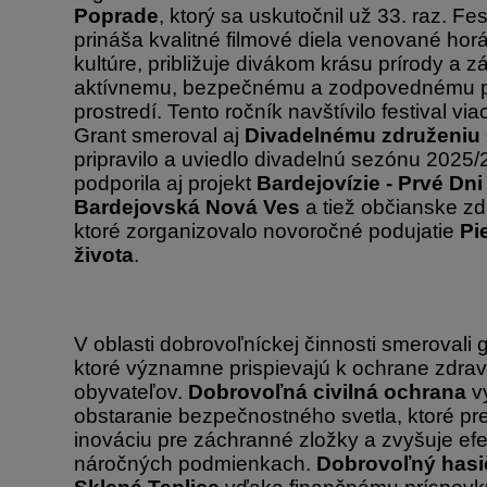
Poprade
, ktorý sa uskutočnil už 33. raz. Fes
prináša kvalitné filmové diela venované hor
kultúre, približuje divákom krásu prírody a zá
aktívnemu, bezpečnému a zodpovednému 
prostredí. Tento ročník navštívilo festival vi
Grant smeroval aj
Divadelnému združeni
pripravilo a uviedlo divadelnú sezónu 2025
podporila aj projekt
Bardejovízie - Prvé Dni
Bardejovská Nová Ves
a tiež občianske z
ktoré zorganizovalo novoročné podujatie
Pi
života
.
V oblasti dobrovoľníckej činnosti smerovali 
ktoré významne prispievajú k ochrane zdrav
obyvateľov.
Dobrovoľná civilná ochrana
vy
obstaranie bezpečnostného svetla, ktoré p
inováciu pre záchranné zložky a zvyšuje efe
náročných podmienkach.
Dobrovoľný hasi