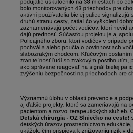
podujatie uskutočnilo na 38 miestach po ce
bolo monitorovaných 43 priechodov pre cho
aktívni používatelia bielej palice signalizujú
druhú stranu cesty, zatiaľ čo vyškolení dobr
zaznamenávajú počet vodičov, ktorí nevidi
dajú prednosť. Súčasťou projektu je aj spolu
Policajného zboru, ktorí vodičov v prípade p
pochvália alebo poučia o povinnostiach voči
slabozrakým chodcom. Kľúčovým poslaním a
zraniteľnosť ľudí so zrakovým postihnutím,
ako správane reagovať na signál bielej palice
zvýšeniu bezpečnosti na priechodoch pre 
Významnú úlohu v oblasti prevencie a podp
aj ďalšie projekty, ktoré sa zameriavajú na 
pacientom a rozvoj terapeutických služieb.
Detská chirurgia - OZ Slniečko na ceste!
s
detských úrazov prostredníctvom edukácie, 
ukážok, čím prispieva k znižovaniu rizík v d