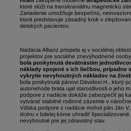
Hrani
zakúpené moderné
terapeutické za
ktoré slúži na transkraniálnu magnetickú st
Zariadenie umožňuje bezpečnú, neinvazívnu 
ktorá predstavuje zásadný krok v zlepšovaní 
detských pacientov.
Nadácia Allianz prispela aj v sociálnej oblast
projektov pre sociálne znevýhodnené osob
bola poskytnutá devätnástim jednotlivco
náklady spojené s ich liečbou, prípadne s
vykrytie nevyhnutných nákladov na živob
bola poskytnutá pánovi Dávidovi H., ktorý po
autonehode brata ujal starostlivosti o jeho 
podpore z nadácie dokáže zabezpečiť jej k
vytvárať stabilné rodinné zázemie v náročnej 
Vďaka podpore z nadácie mohol pán Ján V., 
dcéru v bdelej kóme uhradiť špecializované r
nevyhnutné pre jej zdravotný stav.