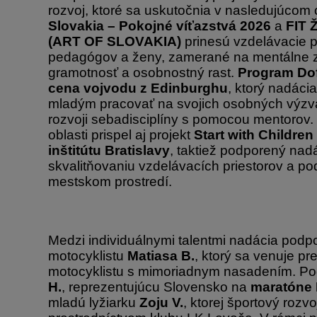
rozvoj, ktoré sa uskutočnia v nasledujúcom
Slovakia – Pokojné víťazstvá 2026
a
FIT
(ART OF SLOVAKIA)
prinesú vzdelávacie 
pedagógov a ženy, zamerané na mentálne z
gramotnosť a osobnostný rast.
Program Dof
cena vojvodu z Edinburghu
, ktorý nadáci
mladým pracovať na svojich osobných výzva
rozvoji sebadisciplíny s pomocou mentorov.
oblasti prispel aj projekt
Start with Childre
inštitútu Bratislavy
, taktiež podporený nadá
skvalitňovaniu vzdelávacích priestorov a po
mestskom prostredí.
Medzi individuálnymi talentmi nadácia podp
motocyklistu
Matiasa B.
, ktorý sa venuje pr
motocyklistu s mimoriadnym nasadením. Pod
H.
, reprezentujúcu Slovensko na
maratóne 
mladú lyžiarku
Zoju V.
, ktorej športový rozv