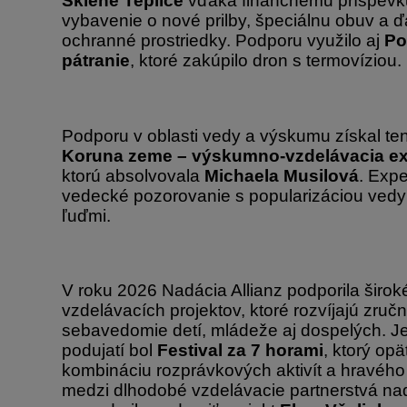
Sklené Teplice
vďaka finančnému príspevku
vybavenie o nové prilby, špeciálnu obuv a ď
ochranné prostriedky. Podporu využilo aj
Po
pátranie
, ktoré zakúpilo dron s termovíziou.
Podporu v oblasti vedy a výskumu získal ten
Koruna zeme – výskumno-vzdelávacia exp
ktorú absolvovala
Michaela Musilová
. Expe
vedecké pozorovanie s popularizáciou ved
ľuďmi.
V roku 2026 Nadácia Allianz podporila širo
vzdelávacích projektov, ktoré rozvíjajú zručn
sebavedomie detí, mládeže aj dospelých. J
podujatí bol
Festival za 7 horami
, ktorý op
kombináciu rozprávkových aktivít a hravého u
medzi dlhodobé vzdelávacie partnerstvá na