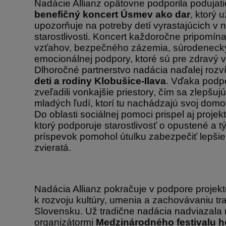
Nadácie Allianz opätovne podporila podujat
benefičný koncert Úsmev ako dar
, ktorý 
upozorňuje na potreby detí vyrastajúcich v 
starostlivosti. Koncert každoročne pripomína
vzťahov, bezpečného zázemia, súrodeneck
emocionálnej podpory, ktoré sú pre zdravý v
Dlhoročné partnerstvo nadácia naďalej rozví
deti a rodiny Klobušice-Ilava
. Vďaka podp
zveľadili vonkajšie priestory, čím sa zlepšuj
mladých ľudí, ktorí tu nachádzajú svoj dom
Do oblasti sociálnej pomoci prispel aj projekt
ktorý podporuje starostlivosť o opustené a
príspevok pomohol útulku zabezpečiť lepši
zvieratá.
Nadácia Allianz pokračuje v podpore projekt
k rozvoju kultúry, umenia a zachovávaniu t
Slovensku. Už tradične nadácia nadviazala 
organizátormi
Medzinárodného festivalu h