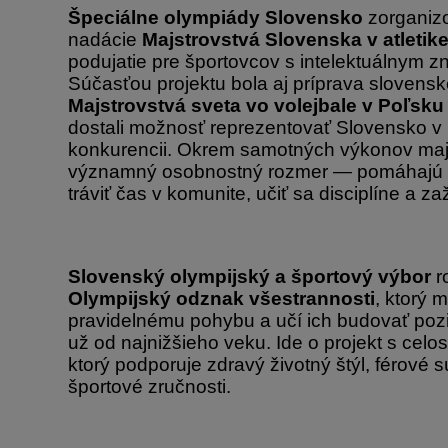
Špeciálne olympiády Slovensko
zorganizo
nadácie
Majstrovstvá Slovenska v atletik
podujatie pre športovcov s intelektuálnym 
Súčasťou projektu bola aj príprava slovensk
Majstrovstvá sveta vo volejbale v Poľsku
dostali možnosť reprezentovať Slovensko v
konkurencii. Okrem samotných výkonov majú
významný osobnostný rozmer — pomáhajú š
tráviť čas v komunite, učiť sa disciplíne a z
Slovenský olympijský a športový výbor
r
Olympijský odznak všestrannosti
, ktorý m
pravidelnému pohybu a učí ich budovať pozi
už od najnižšieho veku. Ide o projekt s ce
ktorý podporuje zdravý životný štýl, férové 
športové zručnosti.