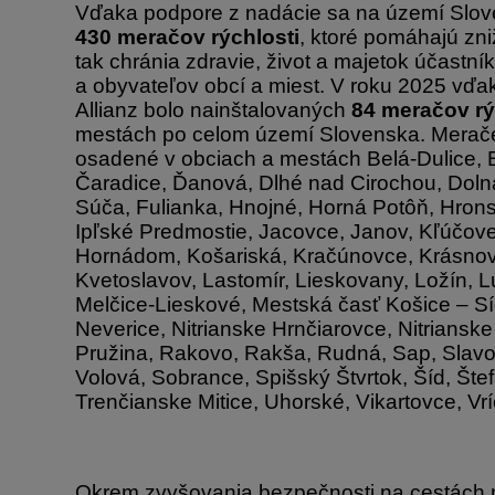
Vďaka podpore z nadácie sa na území Slo
430 meračov rýchlosti
, ktoré pomáhajú zn
tak chránia zdravie, život a majetok účastn
a obyvateľov obcí a miest. V roku 2025 vď
Allianz bolo nainštalovaných
84 meračov rý
mestách po celom území Slovenska. Merače 
osadené v obciach a mestách Belá-Dulice, 
Čaradice, Ďanová, Dlhé nad Cirochou, Doln
Súča, Fulianka, Hnojné, Horná Potôň, Hron
Ipľské Predmostie, Jacovce, Janov, Kľúčov
Hornádom, Košariská, Kračúnovce, Krásnov
Kvetoslavov, Lastomír, Lieskovany, Ložín, 
Melčice-Lieskové, Mestská časť Košice – Sí
Neverice, Nitrianske Hrnčiarovce, Nitriansk
Pružina, Rakovo, Rakša, Rudná, Sap, Slav
Volová, Sobrance, Spišský Štvrtok, Šíd, Šte
Trenčianske Mitice, Uhorské, Vikartovce, Vr
Okrem zvyšovania bezpečnosti na cestách 