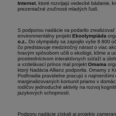
Internet
, ktoré rozvíjajú vedecké bádanie, kr
prezentačné zručnosti mladých ľudí.
S podporou nadácie sa podarilo zrealizovať
environmentálny projekt
Ekoolympiáda
org
o.z.
. Do olympiády sa zapojilo vyše 8 800 úč
čo predstavuje medziročný nárast o viac ak
hravým spôsobom učili o ekológii, klíme a ud
prostredníctvom interaktívnych súťaží a úl
a vzdelávací prínos mal projekt
Omama
org
ktorý Nadácia Allianz podporila. Omamy z 
Podhradia pravidelne pracujú s najmenšími 
marginalizovaných komunít priamo v domácn
rodičov jednoduché aktivity na rozvoj kogni
jazykových schopností.
Podporu nadácie získali aj projekty zamer