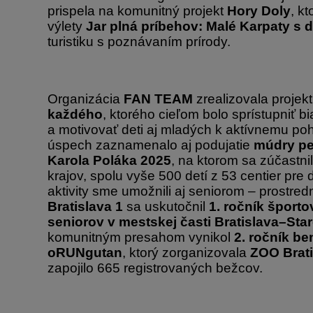
prispela na komunitný projekt
Hory Doly
, kt
výlety
Jar plná príbehov: Malé Karpaty s 
turistiku s poznávaním prírody.
Organizácia
FAN TEAM
zrealizovala projekt
každého
, ktorého cieľom bolo sprístupniť bia
a motivovať deti aj mladých k aktívnemu p
úspech zaznamenalo aj podujatie
múdry pe
Karola Poláka 2025
, na ktorom sa zúčastni
krajov, spolu vyše 500 detí z 53 centier pre 
aktivity sme umožnili aj seniorom – prostre
Bratislava 1
sa uskutočnil
1. ročník športo
seniorov v mestskej časti Bratislava–Sta
komunitným presahom vynikol
2. ročník b
oRUNgutan
, ktorý zorganizovala
ZOO Brat
zapojilo 665 registrovaných bežcov.