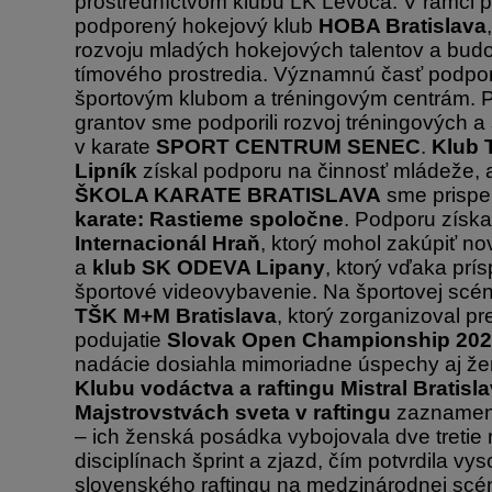
prostredníctvom klubu LK Levoča. V rámci 
podporený hokejový klub
HOBA Bratislava
rozvoju mladých hokejových talentov a bud
tímového prostredia. Významnú časť podpo
športovým klubom a tréningovým centrám. 
grantov sme podporili rozvoj tréningových a 
v karate
SPORT CENTRUM SENEC
.
Klub T
Lipník
získal podporu na činnosť mládeže, 
ŠKOLA KARATE BRATISLAVA
sme prispel
karate: Rastieme spoločne
. Podporu získa
Internacionál Hraň
, ktorý mohol zakúpiť n
a
klub SK ODEVA Lipany
, ktorý vďaka prís
športové videovybavenie. Na športovej scé
TŠK M+M Bratislava
, ktorý zorganizoval p
podujatie
Slovak Open Championship 20
nadácie dosiahla mimoriadne úspechy aj že
Klubu vodáctva a raftingu Mistral Bratisl
Majstrovstvách sveta v raftingu
zaznamena
– ich ženská posádka vybojovala dve tretie m
disciplínach šprint a zjazd, čím potvrdila vy
slovenského raftingu na medzinárodnej scé