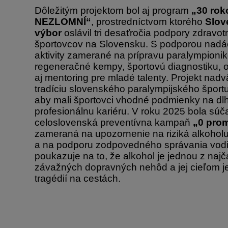
Dôležitým projektom bol aj program
„30 rok
NEZLOMNÍ“
, prostredníctvom ktorého
Slov
výbor
oslávil tri desaťročia podpory zdra
športovcov na Slovensku. S podporou nadáci
aktivity zamerané na prípravu paralympionik
regeneračné kempy, športovú diagnostiku, 
aj mentoring pre mladé talenty. Projekt nad
tradíciu slovenského paralympijského športu
aby mali športovci vhodné podmienky na dl
profesionálnu kariéru. V roku 2025 bola sú
celoslovenská preventívna kampaň
„0 prom
zameraná na upozornenie na riziká alkohol
a na podporu zodpovedného správania vod
poukazuje na to, že alkohol je jednou z najča
závažných dopravných nehôd a jej cieľom je
tragédií na cestách.