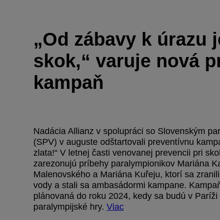
„Od zábavy k úrazu j
skok,“ varuje nová p
kampaň
Nadácia Allianz v spolupráci so Slovenským p
(SPV) v auguste odštartovali preventívnu kam
zlata!“ V letnej časti venovanej prevencii pri s
zarezonujú príbehy paralympionikov Mariána 
Malenovského a Mariána Kuřeju, ktorí sa zranil
vody a stali sa ambasádormi kampane. Kampaň 
plánovaná do roku 2024, kedy sa budú v Paríži 
paralympijské hry.
Viac